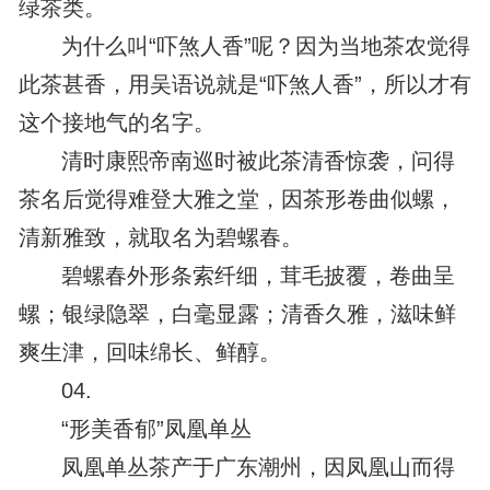
绿茶类。
为什么叫“吓煞人香”呢？因为当地茶农觉得
此茶甚香，用吴语说就是“吓煞人香”，所以才有
这个接地气的名字。
清时康熙帝南巡时被此茶清香惊袭，问得
茶名后觉得难登大雅之堂，因茶形卷曲似螺，
清新雅致，就取名为碧螺春。
碧螺春外形条索纤细，茸毛披覆，卷曲呈
螺；银绿隐翠，白毫显露；清香久雅，滋味鲜
爽生津，回味绵长、鲜醇。
04.
“形美香郁”凤凰单丛
凤凰单丛茶产于广东潮州，因凤凰山而得