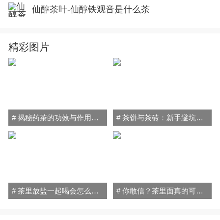
仙醇茶叶-仙醇铁观音是什么茶
精彩图片
# 揭秘药茶的功效与作用禁忌：喝对健康加分，喝错小心伤身！
# 茶饼与茶砖：新手避坑指南，轻松搞懂普洱茶的秘密！
# 茶里放盐一起喝会怎么样？小心喝出"健康隐患"！
# 你敢信？茶里面真的可以放盐喝！原因和方法全在这