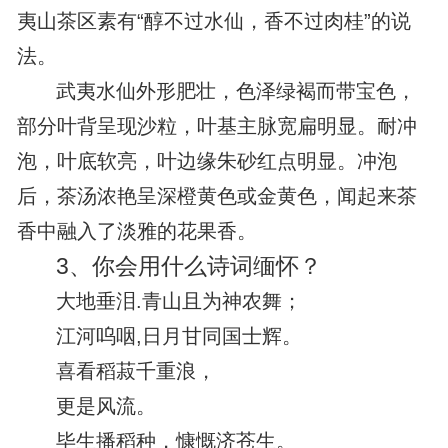
夷山茶区素有“醇不过水仙，香不过肉桂”的说
法。
武夷水仙外形肥壮，色泽绿褐而带宝色，
部分叶背呈现沙粒，叶基主脉宽扁明显。耐冲
泡，叶底软亮，叶边缘朱砂红点明显。冲泡
后，茶汤浓艳呈深橙黄色或金黄色，闻起来茶
香中融入了淡雅的花果香。
3、
你会用什么诗词缅怀？
大地垂泪.青山且为神农舞；
江河呜咽,日月甘同国士辉。
喜看稻菽千重浪，
更是风流。
毕生播稻种，慷慨济苍生。