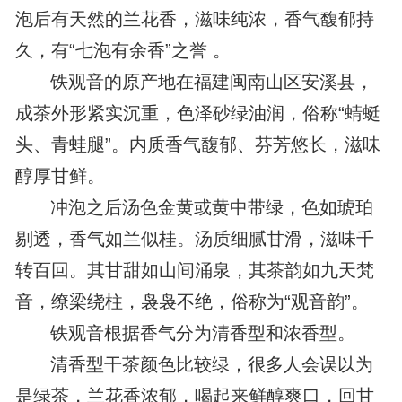
泡后有天然的兰花香，滋味纯浓，香气馥郁持
久，有“七泡有余香”之誉 。
铁观音的原产地在福建闽南山区安溪县，
成茶外形紧实沉重，色泽砂绿油润，俗称“蜻蜓
头、青蛙腿”。内质香气馥郁、芬芳悠长，滋味
醇厚甘鲜。
冲泡之后汤色金黄或黄中带绿，色如琥珀
剔透，香气如兰似桂。汤质细腻甘滑，滋味千
转百回。其甘甜如山间涌泉，其茶韵如九天梵
音，缭梁绕柱，袅袅不绝，俗称为“观音韵”。
铁观音根据香气分为清香型和浓香型。
清香型干茶颜色比较绿，很多人会误以为
是绿茶，兰花香浓郁，喝起来鲜醇爽口，回甘