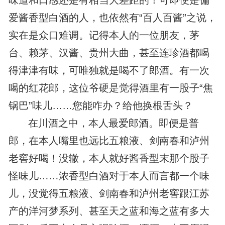
味道和口感还是有相当大差距的！可即便是偏
爱酱香型白酒的人，也依然有“百人百酱”之说，
实在是众口难调。记得本人的一位朋友，茅
台、赖茅、汉酱、贵州大曲，甚至连珍酒都喝
得津津有味，可唯独就是喝不了郎酒。有一次
喝的红花郎，这位爷硬是觉得酒里有一股子“焦
锅巴”味儿……您能咋办？给他换根舌头？
在川酒之中，本人最爱郎酒。即便是普
郎，在本人嘴里也远比五粮液、剑南春和泸州
老窖好喝！没辙，本人就好酱香型末那个股子
怪味儿……浓香型白酒对于本人而言都一个味
儿，没觉得五粮液、剑南春和泸州老窖跟江苏
产的洋河梦系列、甚至天之蓝和海之蓝有多大