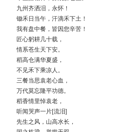
九州齐洒泪，永怀！
锄禾日当午，汗滴禾下土！
我有盘中餐，皆因您辛苦！
匠心躬耕几十载，
情系苍生天下安。
稻高仓满华夏盛，
不见禾下乘凉人。
三餐当思袁老心血，
万代莫忘隆平功德。
稻香情里悼袁老，
听闻哭声一片[流泪]
先生之风，山高水长，