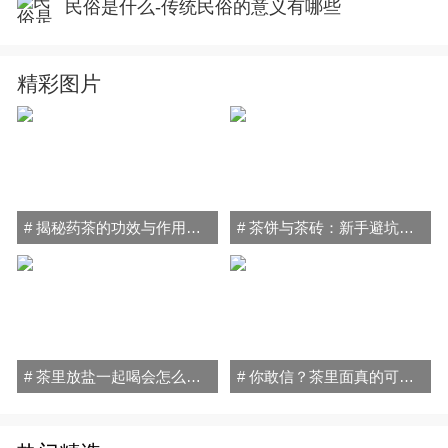
民俗是什么-传统民俗的意义有哪些
精彩图片
# 揭秘药茶的功效与作用禁忌：喝对健康加分，喝错小心伤身！
# 茶饼与茶砖：新手避坑指南，轻松搞懂普洱茶的秘密！
# 茶里放盐一起喝会怎么样？小心喝出"健康隐患"！
# 你敢信？茶里面真的可以放盐喝！原因和方法全在这