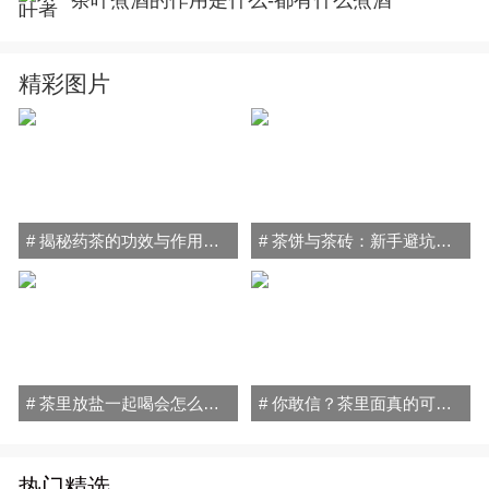
茶叶煮酒的作用是什么-都有什么煮酒
精彩图片
# 揭秘药茶的功效与作用禁忌：喝对健康加分，喝错小心伤身！
# 茶饼与茶砖：新手避坑指南，轻松搞懂普洱茶的秘密！
# 茶里放盐一起喝会怎么样？小心喝出"健康隐患"！
# 你敢信？茶里面真的可以放盐喝！原因和方法全在这
热门精选