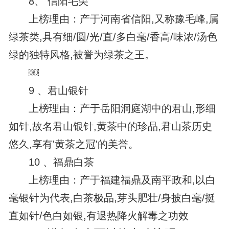
8、 信阳毛尖
上榜理由：产于河南省信阳,又称豫毛峰,属
绿茶类,具有细/圆/光/直/多白毫/香高/味浓/汤色
绿的独特风格,被誉为绿茶之王。
￼
9 、君山银针
上榜理由：产于岳阳洞庭湖中的君山,形细
如针,故名君山银针,黄茶中的珍品,君山茶历史
悠久,享有'黄茶之冠'的美誉。
10 、福鼎白茶
上榜理由：产于福建福鼎及南平政和,以白
毫银针为代表,白茶极品,芽头肥壮/身披白毫/挺
直如针/色白如银,有退热降火解毒之功效