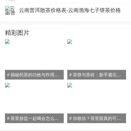
云南普洱散茶价格表-云南渤海七子饼茶价格
精彩图片
# 揭秘药茶的功效与作用禁忌：喝对健康加分，喝错小心伤身！
# 茶饼与茶砖：新手避坑指南，轻松搞懂普洱茶的秘密！
# 茶里放盐一起喝会怎么样？小心喝出"健康隐患"！
# 你敢信？茶里面真的可以放盐喝！原因和方法全在这