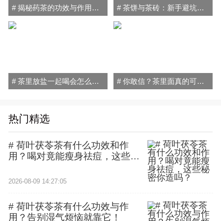
# 揭秘药茶的功效与作用禁忌：喝对健康加分，喝错小心伤身！
# 茶饼与茶砖：新手避坑指南，轻松搞懂普洱茶的秘密！
# 茶里放盐一起喝会怎么样？小心喝出"健康隐患"！
# 你敢信？茶里面真的可以放盐喝！原因和方法全在这
热门精选
# 荷叶茯苓茶有什么功效和作
用？喝对竟能瘦身祛痘，这些秘
密你造吗？
2026-08-09 14:27:05
# 荷叶茯苓茶有什么功效与作
用？告别湿气烦恼就靠它！