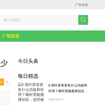
广告投放
广告投放
今日头条
多少
每日精选
中
大
# 荷叶茯苓茶有什么功效和
作用？喝对竟能瘦身祛痘，
这些秘密你造吗？
2026-08-07