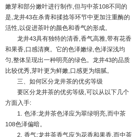
嫩芽和部分嫩叶进行制作,但与中茶108不同的
是,龙井43在杀青和揉捻等环节中更加注重酶的
活性,以促进茶叶的颜色和香气的形成。
龙井43具有独特的清香,香气高雅,带有花香
和果香,口感清爽。它的色泽嫩绿,色泽深浅均
匀,整体呈现出一种明亮的绿色。龙井43的品质
比较优秀,芽叶更为鲜嫩,口感更为细腻。
三、如何区分龙井茶的优劣等级
要区分龙井茶的优劣等级,可以从以下几个
方面入手:
1. 色泽:龙井茶色泽应为翠绿明亮,而中茶
108色泽偏暗。
2. 香气:龙井茶香气应为花香和果香,而中茶