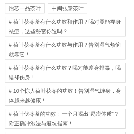
怡芯一品茶叶
中闽弘泰茶叶
# 荷叶茯苓茶有什么功效和作用？喝对竟能瘦身
祛痘，这些秘密你造吗？
# 荷叶茯苓茶有什么功效与作用？告别湿气烦恼
就靠它！
# 荷叶茯苓茶有什么功效？喝对能瘦身排毒，喝
错却伤身！
# 10个惊人荷叶茯苓的功效！告别湿气缠身，身
体越来越健康！
# 荷叶伏苓茶的功效：一个月喝出“易瘦体质”？
附正确冲泡法与避坑指南！