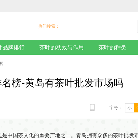
热门搜索：
叶品牌排行
茶叶的功效与作用
茶叶的种类
容
名榜-黄岛有茶叶批发市场吗
字号：
小
也是中国茶文化的重要产地之一。青岛拥有众多的茶叶批发市