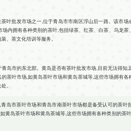
茶叶批发市场之一,位于青岛市市南区浮山后一路。该市场
。市场内拥有各种类别的茶叶,包括绿茶、红茶、白茶、乌龙茶
包装、茶文化培训等服务。
于青岛市的东北部。黄岛是否有茶叶批发市场,目前无法得知,
名的茶叶市场,如黄岛茶叶市场和黄岛茶城等,这些市场拥有各
去处。
中,青岛市茶叶市场和青岛市南茶叶市场都是备受认可的茶叶
,如黄岛茶叶市场和黄岛茶城等,这些市场拥有各种类别的茶叶