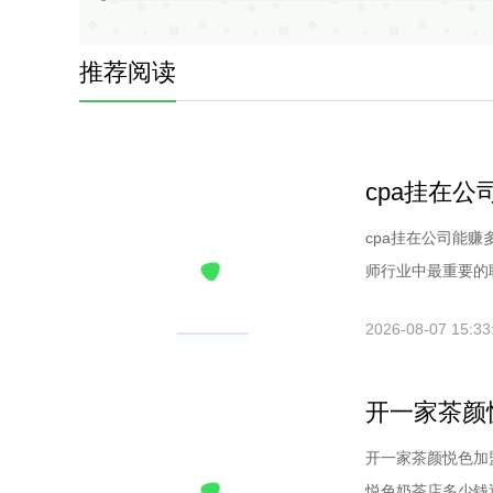
推荐阅读
cpa挂在公
cpa挂在公司能赚
师行业中最重要的职业
2026-08-07 15:33
开一家茶颜
开一家茶颜悦色加
悦色奶茶店多少钱近