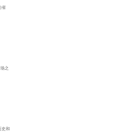
的省
市场之
历史和