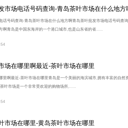
发市场电话号码查询-青岛茶叶市场在什么地方
电话号码查询-青岛茶叶市场在什么地方啊青岛茶叶批发市场电话号码查询
啊青岛是中国东海岸的一个港口城市,也是山东省的省......
:54
市场在哪里啊最近-茶叶市场在哪里
哪里啊最近-茶叶市场在哪里青岛是一个美丽的海滨城市,拥有丰富的自然
叶市场是一个非常受欢迎的购物场所,......
:54
叶市场在哪里-黄岛茶叶市场在哪里