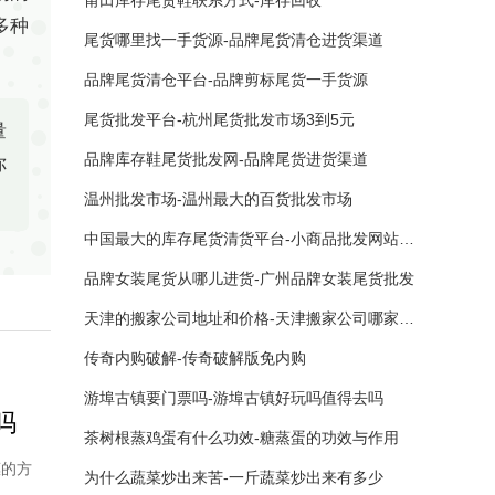
莆田库存尾货鞋联系方式-库存回收
多种
尾货哪里找一手货源-品牌尾货清仓进货渠道
品牌尾货清仓平台-品牌剪标尾货一手货源
尾货批发平台-杭州尾货批发市场3到5元
量
品牌库存鞋尾货批发网-品牌尾货进货渠道
你
温州批发市场-温州最大的百货批发市场
中国最大的库存尾货清货平台-小商品批发网站大全最便宜卖
品牌女装尾货从哪儿进货-广州品牌女装尾货批发
天津的搬家公司地址和价格-天津搬家公司哪家最便宜
传奇内购破解-传奇破解版免内购
游埠古镇要门票吗-游埠古镇好玩吗值得去吗
吗
茶树根蒸鸡蛋有什么功效-糖蒸蛋的功效与作用
惠的方
为什么蔬菜炒出来苦-一斤蔬菜炒出来有多少