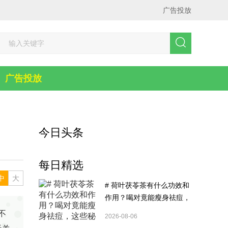
广告投放
广告投放
今日头条
每日精选
中
大
# 荷叶茯苓茶有什么功效和
作用？喝对竟能瘦身祛痘，
这些秘密你造吗？
不
2026-08-06