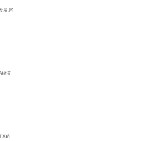
发展,尾
场经济
市区的