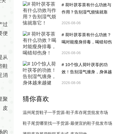
受关
# 荷叶茯苓茶有什么功效与
作用？告别湿气烦恼就靠
它！
2026-08-06
产过
要便
# 荷叶茯苓茶有什么功效？
喝对能瘦身排毒，喝错却伤
身！
2026-08-06
是从
# 10个惊人荷叶茯苓的功
些鞋
效！告别湿气缠身，身体越
足消
来越健康！
2026-08-06
猜你喜欢
里聚
、皮
温州尾货鞋子一手货源-鞋子库存尾货批发市场
鞋子尾货哪里找一手货源-最便宜的鞋子批发市场
场的