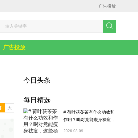
广告投放
广告投放
今日头条
每日精选
中
大
# 荷叶茯苓茶有什么功效和
作用？喝对竟能瘦身祛痘，
这些秘密你造吗？
2026-08-09