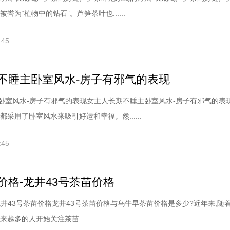
誉为“植物中的钻石”。芦笋茶叶也......
:45
不睡主卧室风水-房子有邪气的表现
卧室风水-房子有邪气的表现女主人长期不睡主卧室风水-房子有邪气的表
都采用了卧室风水来吸引好运和幸福。然......
:45
价格-龙井43号茶苗价格
龙井43号茶苗价格龙井43号茶苗价格与乌牛早茶苗价格是多少?近年来,随
越多的人开始关注茶苗......