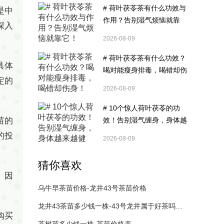
# 荷叶茯苓茶有什么功效与
是中
作用？告别湿气烦恼就靠
深入
它！
2026-08-09
# 荷叶茯苓茶有什么功效？
具体
喝对能瘦身排毒，喝错却伤
定的
身！
2026-08-09
# 10个惊人荷叶茯苓的功
苗的
效！告别湿气缠身，身体越
来越健康！
的投
2026-08-09
猜你喜欢
。因
乌牛早茶苗价格-龙井43号茶苗价格
龙井43茶苗多少钱一株-43号龙井属于好茶吗价格
购买