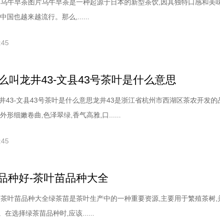
-乌牛早茶图片乌牛早茶是一种起源于日本的新型茶饮,因其独特口感和美
国也越来越流行。那么,......
:45
么叫龙井43-文县43号茶叶是什么意思
井43-文县43号茶叶是什么意思龙井43是浙江省杭州市西湖区茶农开发的
形细嫩卷曲,色泽翠绿,香气高雅,口......
:45
品种好-茶叶苗品种大全
-茶叶苗品种大全绿茶苗是茶叶生产中的一种重要资源,主要用于繁殖茶树,
选择绿茶苗品种时,应该......