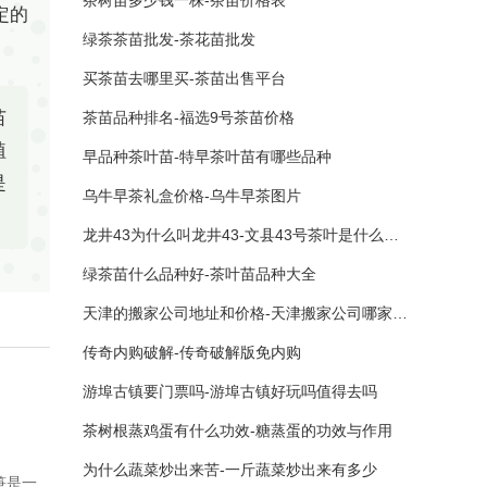
茶树苗多少钱一株-茶苗价格表
定的
绿茶茶苗批发-茶花苗批发
买茶苗去哪里买-茶苗出售平台
苗
茶苗品种排名-福选9号茶苗价格
植
早品种茶叶苗-特早茶叶苗有哪些品种
是
乌牛早茶礼盒价格-乌牛早茶图片
龙井43为什么叫龙井43-文县43号茶叶是什么意思
绿茶苗什么品种好-茶叶苗品种大全
天津的搬家公司地址和价格-天津搬家公司哪家最便宜
传奇内购破解-传奇破解版免内购
游埠古镇要门票吗-游埠古镇好玩吗值得去吗
茶树根蒸鸡蛋有什么功效-糖蒸蛋的功效与作用
为什么蔬菜炒出来苦-一斤蔬菜炒出来有多少
笋是一