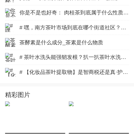
你是不是也好奇： 肉桂茶到底属于什么性质的茶？很多人一听到“茶”就以为它和咱们平时喝的绿茶、红茶一个路数，但实际上啊，肉桂茶属于什么性质的茶这个问题，背后藏着不少小秘密！今天咱们就来好好扒一扒，看完你就不会再搞错了！
# 嘿，南方茶叶市场到底在哪个街道社区？一篇让你秒懂的攻略！
茶酵素是什么成分_茶素是什么物质
# 茶叶水洗头能强韧发根？扒一扒茶叶水洗头的功效与作用到底有多神奇！
# 【化妆品茶叶提取物】是智商税还是真·护肤黑科技？扒一扒它如何让你素颜也发光！
精彩图片