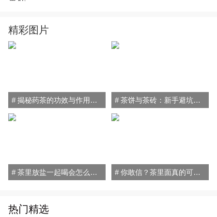
精彩图片
# 揭秘药茶的功效与作用禁忌：喝对健康加分，喝错小心伤身！
# 茶饼与茶砖：新手避坑指南，轻松搞懂普洱茶的秘密！
# 茶里放盐一起喝会怎么样？小心喝出"健康隐患"！
# 你敢信？茶里面真的可以放盐喝！原因和方法全在这
热门精选